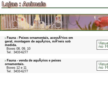
-
Fauna - Peixes ornamentais, acessÃ³rios em
geral, montagem de aquÃ¡rios, mÃ³veis sob
medida.
_
Boxes 08, 09, 10
_
Tel.: 3433-6277
Fauna - venda de aquÃ¡rios e peixes
ornamentais.
_
Boxes 12 e 11
_
Tel.: 3433-6277